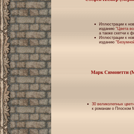
Иллюстрации к но
изданию
"Цвета в
а также скетчи к ф
Иллюстрации к но
изданию
"Безумной
Марк Симонетти
(M
30 великолепных цвет
к романам о Плоском 