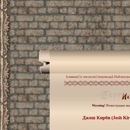
[главная]
[о писателе]
[переводы]
[библиогра
Warning!
Иллюстрации выл
Джош Кирби
(Josh Kir