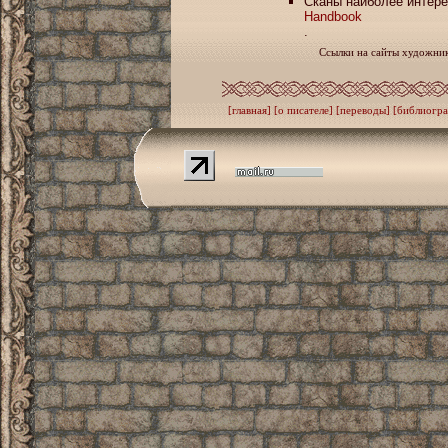
Сканы наиболее интер
Handbook
.
Ссылки на сайты художник
[главная]
[о писателе]
[переводы]
[библиогра