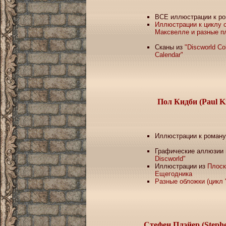
ВСЕ иллюстрации к р
Иллюстрации к циклу 
Максвелле и разные п
Сканы из
"Discworld Col
Calendar"
Пол Кидби
(Paul K
Иллюстрации к роман
Графические аллюзии
Discworld"
Иллюстрации из
Плоск
Ещегодника
Разные обложки (цикл 
Стефен Плэйер
(Steph